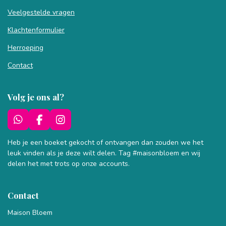
Veelgestelde vragen
Klachtenformulier
Herroeping
Contact
Volg je ons al?
W
F
I
h
a
n
a
c
s
Heb je een boeket gekocht of ontvangen dan zouden we het
t
e
t
leuk vinden als je deze wilt delen. Tag #maisonbloem en wij
s
b
a
delen het met trots op onze accounts.
A
o
g
p
o
r
p
k
a
Contact
m
Maison Bloem