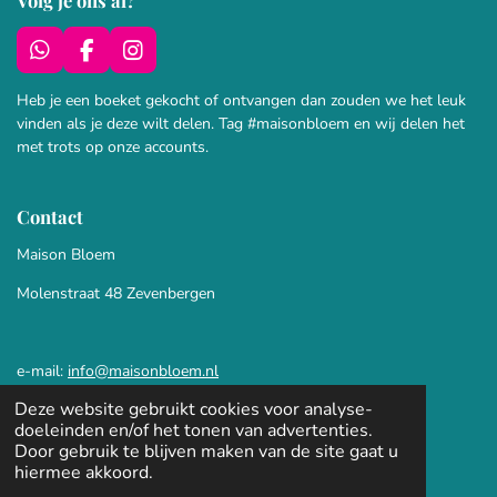
Volg je ons al?
W
F
I
h
a
n
a
c
s
Heb je een boeket gekocht of ontvangen dan zouden we het leuk
t
e
t
vinden als je deze wilt delen. Tag #maisonbloem en wij delen het
s
b
a
met trots op onze accounts.
A
o
g
p
o
r
p
k
a
Contact
m
Maison Bloem
Molenstraat 48 Zevenbergen
e-mai
l:
info@maisonbloem.nl
Deze website gebruikt cookies voor analyse-
mobiel:
+31 6 81 01 47 99
doeleinden en/of het tonen van advertenties.
Door gebruik te blijven maken van de site gaat u
hiermee akkoord.
© 2022 - 2025 Maison Bloem |
KvK: 88619362 | BTW nummer: