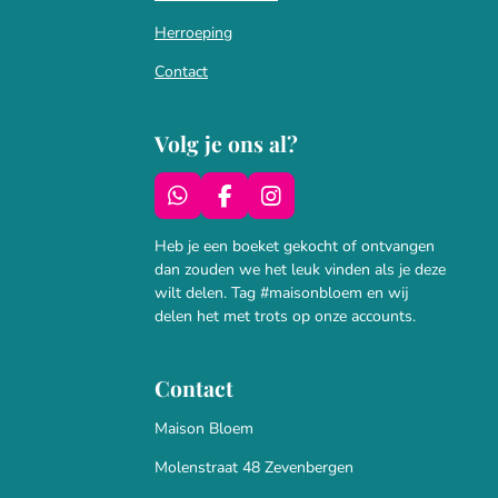
Herroeping
Contact
Volg je ons al?
W
F
I
h
a
n
a
c
s
Heb je een boeket gekocht of ontvangen
t
e
t
dan zouden we het leuk vinden als je deze
s
b
a
wilt delen. Tag #maisonbloem en wij
A
o
g
delen het met trots op onze accounts.
p
o
r
p
k
a
m
Contact
Maison Bloem
Molenstraat 48 Zevenbergen