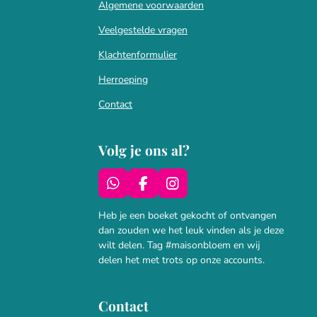
Algemene voorwaarden
Veelgestelde vragen
Klachtenformulier
Herroeping
Contact
Volg je ons al?
W
F
I
h
a
n
a
c
s
Heb je een boeket gekocht of ontvangen
t
e
t
dan zouden we het leuk vinden als je deze
s
b
a
wilt delen. Tag #maisonbloem en wij
A
o
g
delen het met trots op onze accounts.
p
o
r
p
k
a
m
Contact