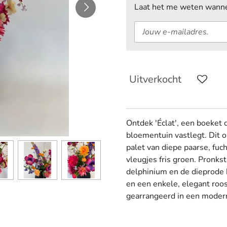
Laat het me weten wannee
Uitverkocht
Ontdek 'Éclat', een boeket d
bloementuin vastlegt. Dit 
palet van diepe paarse, fuc
vleugjes fris groen. Pronks
delphinium en de dieprode 
en een enkele, elegant roos
gearrangeerd in een moder