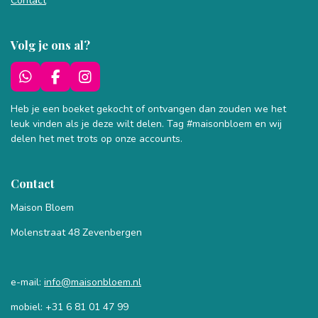
Contact
Volg je ons al?
W
F
I
h
a
n
a
c
s
Heb je een boeket gekocht of ontvangen dan zouden we het
t
e
t
leuk vinden als je deze wilt delen. Tag #maisonbloem en wij
s
b
a
delen het met trots op onze accounts.
A
o
g
p
o
r
p
k
a
Contact
m
Maison Bloem
Molenstraat 48 Zevenbergen
e-mai
l:
info@maisonbloem.nl
mobiel:
+31 6 81 01 47 99