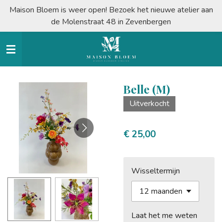
Maison Bloem is weer open! Bezoek het nieuwe atelier aan
Ga
de Molenstraat 48 in Zevenbergen
direct
naar
de
hoofdinhoud
Belle (M)
Uitverkocht
€ 25,00
Wisseltermijn
Laat het me weten